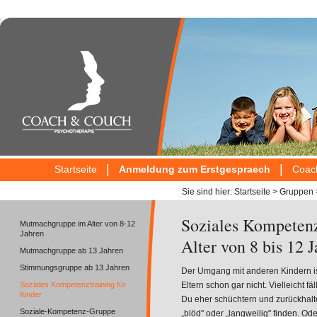
|
|
Startseite
Anmeldung zum Erstgespraech
Coac
Sie sind hier:
Startseite
>
Gruppen
Soziales Kompetenz
Mutmachgruppe im Alter von 8-12
Jahren
Alter von 8 bis 12 
Mutmachgruppe ab 13 Jahren
Stimmungsgruppe ab 13 Jahren
Der Umgang mit anderen Kindern ist
Soziales Kompetenztraining für
Eltern schon gar nicht. Vielleicht f
Kinder
Du eher schüchtern und zurückhalte
Soziale-Kompetenz-Gruppe
„blöd" oder „langweilig" finden. Ode