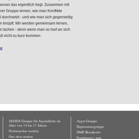
woran das eigentlich liegt. Zusammen mit
rer Gruppe lernen, wie man Konflikte
 durchsetzt - und wie man sich gegenseitig
en knüpft. Wir werden gemeinsam lernen,
lachen - denn wenn man so hart an sich
paß nicht zu kurz kommen.
me
AD(H)S-Gruppe für Jugendliche im
Angst-Gruppe
Alter von 14 bis 17 Jahren
Depressionsgruppe
Nichtraucher werden
DMP-Brustkrebs
One-shot-session
Essstörungs- und