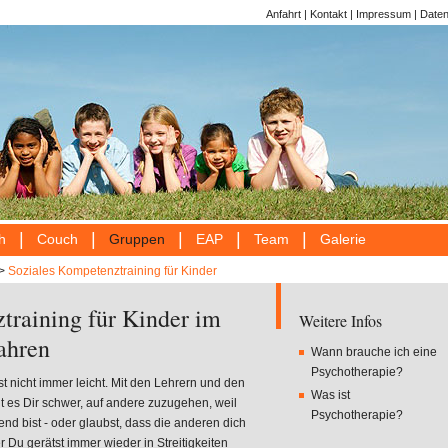
Anfahrt
|
Kontakt
|
Impressum
|
Date
|
|
|
|
|
h
Couch
Gruppen
EAP
Team
Galerie
>
Soziales Kompetenztraining für Kinder
training für Kinder im
Weitere Infos
Jahren
Wann brauche ich eine
Psychotherapie?
 nicht immer leicht. Mit den Lehrern und den
Was ist
ällt es Dir schwer, auf andere zuzugehen, weil
Psychotherapie?
nd bist - oder glaubst, dass die anderen dich
r Du gerätst immer wieder in Streitigkeiten