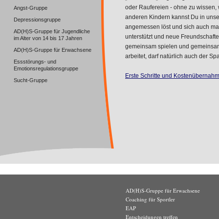
oder Raufereien - ohne zu wissen, 
Angst-Gruppe
anderen Kindern kannst Du in unse
Depressionsgruppe
angemessen löst und sich auch mal
AD(H)S-Gruppe für Jugendliche
unterstützt und neue Freundschaft
im Alter von 14 bis 17 Jahren
gemeinsam spielen und gemeinsam 
AD(H)S-Gruppe für Erwachsene
arbeitet, darf natürlich auch der S
Essstörungs- und
Emotionsregulationsgruppe
Erste Schritte und Kostenübernah
Sucht-Gruppe
AD(H)S-Gruppe für Erwachsene
Coaching für Sportler
EAP
Entscheidungen treffen